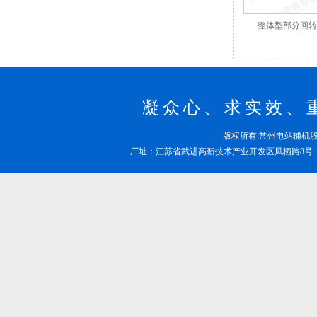
整体型部分回转
凝众心、求实效、
版权所有:常州电站辅
厂址：江苏省武进高新技术产业开发区凤栖路8号 邮