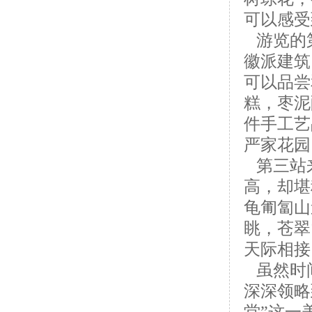
可以感受
游览的
徽派建筑
可以品尝
糕，枣泥
件手工艺
严家花园
第三站
高，却堪
龟匍匐山
眺，苍翠
天际相接
虽然时
深深领略
堂”这一