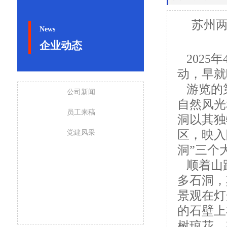
苏州
News
企业动态
2025
动，早就
游览的
公司新闻
自然风光
员工来稿
洞以其独
区，映入
党建风采
洞”三个
顺着山
多石洞，
景观在灯
的石壁上
树琼花，