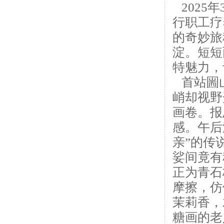
2025
行职工疗
的奇妙旅
淀。短短
特魅力，
首站圌山
峭却视野
画卷。报
感。午后
亲”的传
娑间竟有
正为青石
摩擦，仿
茉莉香，
糖画的老