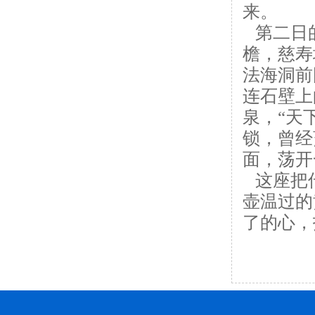
来。
第二日的
檐，慈寿
法海洞前
连石壁上
泉，“天
锁，曾经
面，荡开
这座把传
壶温过的
了的心，