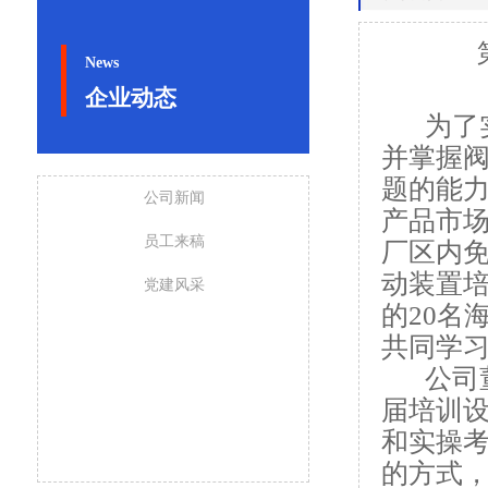
News
企业动态
为了
并掌握
题的能
公司新闻
产品市场
员工来稿
厂区内免
动装置培
党建风采
的20名
共同学
公司
届培训
和实操
的方式